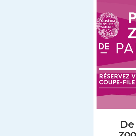
De
zoo