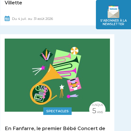
Villette
Du
4
juil.
au
31
août
2026
S'ABONNER À LA
NEWSLETTER
JUSQUE
5
SPECTACLES
ANS
En Fanfarre, le premier Bébé Concert de