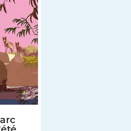
arc
'été