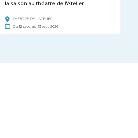
la saison au théatre de l'Atelier
THÉÂTRE DE L'ATELIER
Du
12
sept.
au
13
sept.
2026