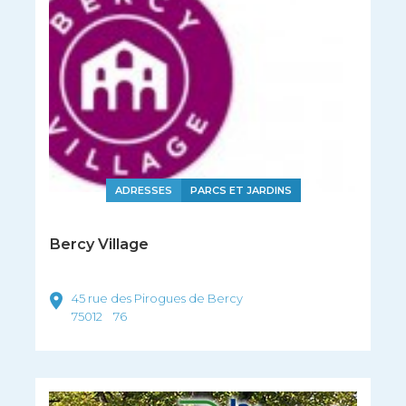
ADRESSES
PARCS ET JARDINS
Bercy Village
45 rue des Pirogues de Bercy
75012
76