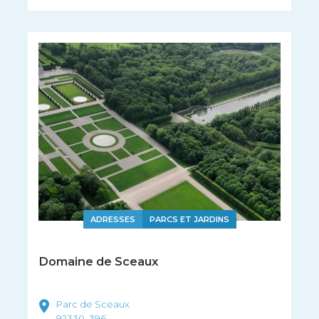
ADRESSES
PARCS ET JARDINS
Domaine de Sceaux
Parc de Sceaux
92330
396