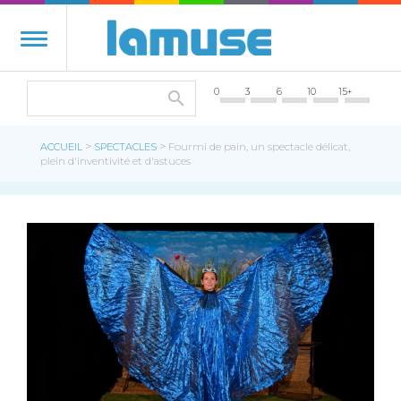
0
3
6
10
15+
>
>
ACCUEIL
SPECTACLES
Fourmi de pain, un spectacle délicat,
plein d'inventivité et d'astuces