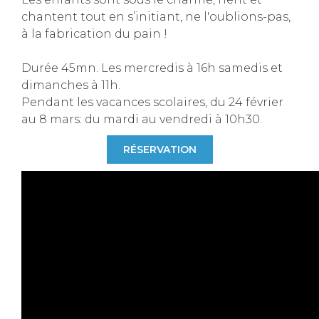
chantent tout en s’initiant, ne l'oublions-pas,
à la fabrication du pain !
Durée 45mn. Les mercredis à 16h samedis et
dimanches à 11h.
Pendant les vacances scolaires, du 24 février
au 8 mars: du mardi au vendredi à 10h30.
RÉSERVATION