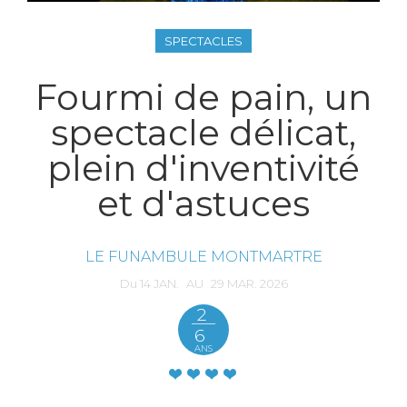
SPECTACLES
Fourmi de pain, un
spectacle délicat,
plein d'inventivité
et d'astuces
LE FUNAMBULE MONTMARTRE
Du
14
JAN.
AU
29
MAR.
2026
2
6
ANS