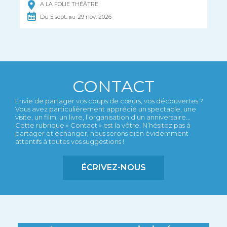
A LA FOLIE THÉÂTRE
Du
5
sept.
29
nov.
2026
au
CONTACT
Envie de partager vos coups de cœurs, vos découvertes ?
Vous avez particulièrement apprécié un spectacle, une
visite, un film, un livre, l’organisation d’un anniversaire...
Cette rubrique « Contact » est la vôtre. N’hésitez pas à
partager et échanger, nous serons bien évidemment
attentifs à toutes vos suggestions !
ÉCRIVEZ-NOUS