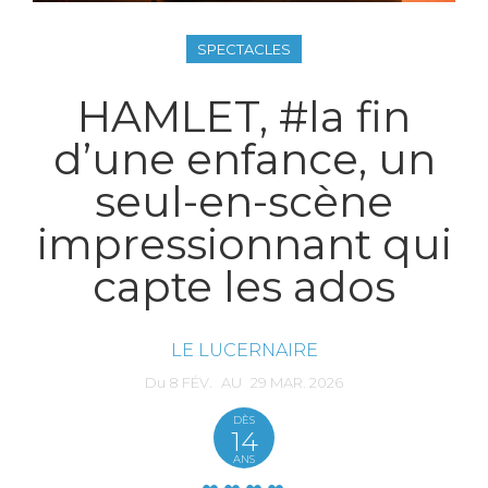
SPECTACLES
HAMLET, #la fin
d’une enfance, un
seul-en-scène
impressionnant qui
capte les ados
LE LUCERNAIRE
Du
8
FÉV.
AU
29
MAR.
2026
DÈS
14
ANS