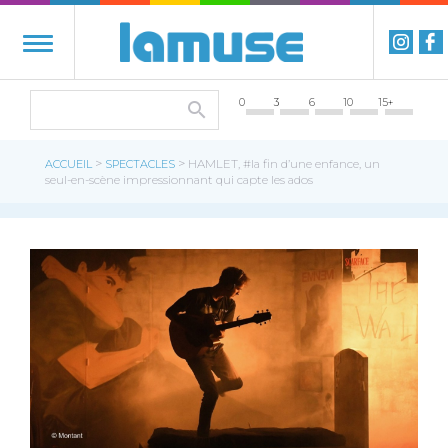
0
3
6
10
15+
>
>
ACCUEIL
SPECTACLES
HAMLET, #la fin d’une enfance, un
seul-en-scène impressionnant qui capte les ados