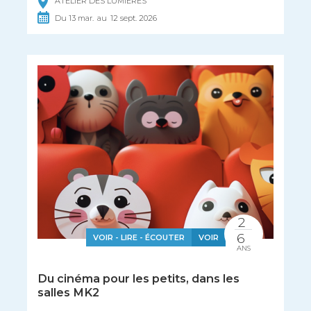
ATELIER DES LUMIÈRES
Du
13
mar.
au
12
sept.
2026
2
6
VOIR - LIRE - ÉCOUTER
VOIR
ANS
Du cinéma pour les petits, dans les
salles MK2