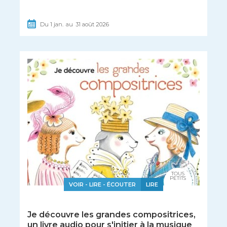
Du
1
jan.
au
31
août
2026
TOUS
PETITS
VOIR - LIRE - ÉCOUTER
LIRE
Je découvre les grandes compositrices,
un livre audio pour s'initier à la musique