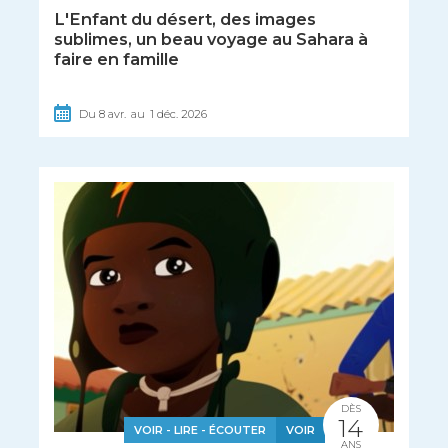
L'Enfant du désert, des images
sublimes, un beau voyage au Sahara à
faire en famille
Du
8
avr.
au
1
déc.
2026
DÈS
14
VOIR - LIRE - ÉCOUTER
VOIR
ANS