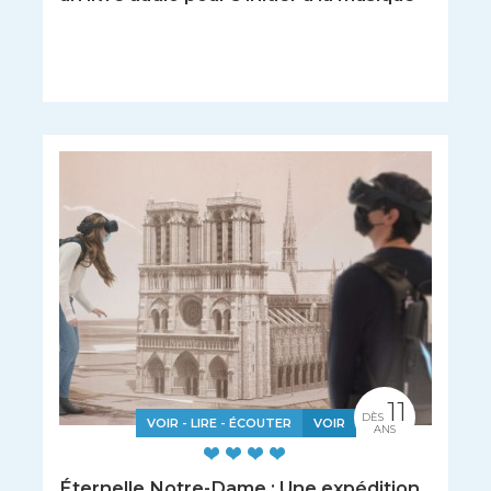
11
DÈS
VOIR - LIRE - ÉCOUTER
VOIR
ANS
Éternelle Notre-Dame : Une expédition