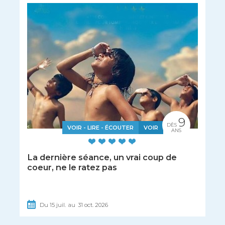
9
DÈS
VOIR - LIRE - ÉCOUTER
VOIR
ANS
La dernière séance, un vrai coup de
coeur, ne le ratez pas
Du
15
juil.
au
31
oct.
2026