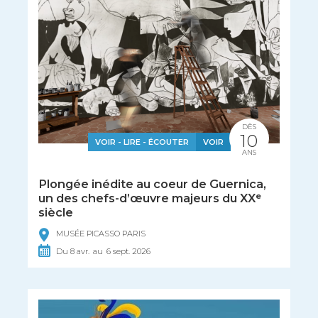
DÈS
10
VOIR - LIRE - ÉCOUTER
VOIR
ANS
Plongée inédite au coeur de Guernica,
un des chefs-d’œuvre majeurs du XXᵉ
siècle
MUSÉE PICASSO PARIS
Du
8
avr.
au
6
sept.
2026