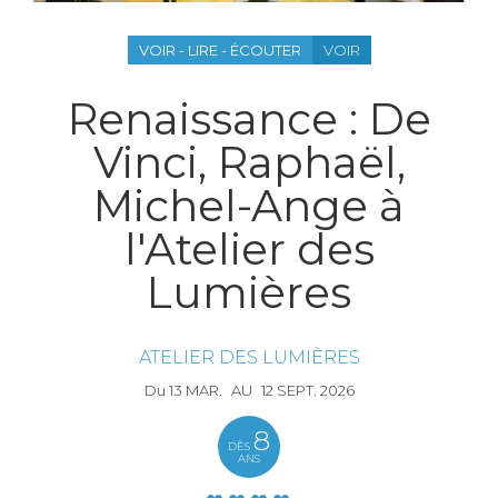
VOIR - LIRE - ÉCOUTER
VOIR
Renaissance : De
Vinci, Raphaël,
Michel-Ange à
l'Atelier des
Lumières
ATELIER DES LUMIÈRES
Du
13
MAR.
AU
12
SEPT.
2026
8
DÈS
ANS