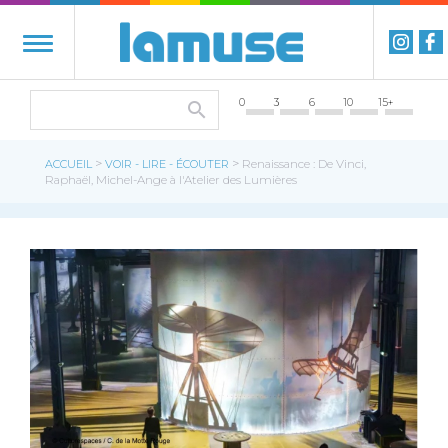
0
3
6
10
15+
>
>
ACCUEIL
VOIR - LIRE - ÉCOUTER
Renaissance : De Vinci,
Raphaël, Michel-Ange à l'Atelier des Lumières